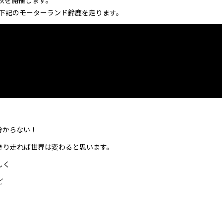
1秋を開催します。
走った下記のモーターランド鈴鹿を走ります。
分からない！
きり走れば世界は変わると思います。
しく
ど
。