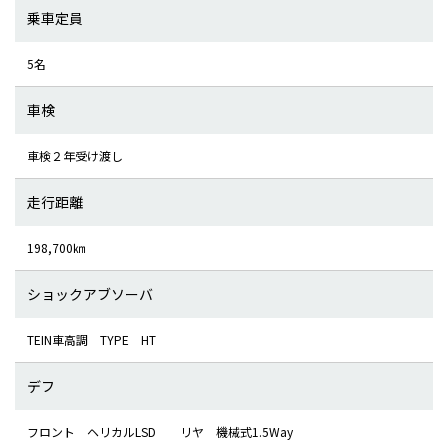
乗車定員
5名
車検
車検２年受け渡し
走行距離
198,700㎞
ショックアブソーバ
TEIN車高調 TYPE HT
デフ
フロント ヘリカルLSD リヤ 機械式1.5Way