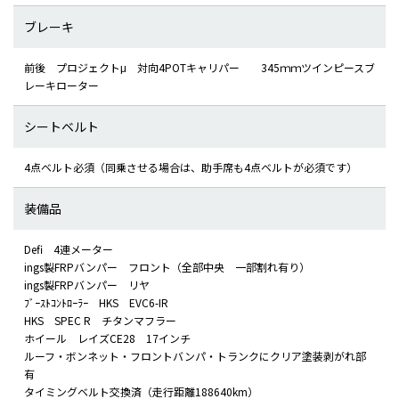
ブレーキ
前後 プロジェクトμ 対向4POTキャリパー 345ｍｍツインピースブ
レーキローター
シートベルト
4点ベルト必須（同乗させる場合は、助手席も4点ベルトが必須です）
装備品
Defi 4連メーター
ings製FRPバンパー フロント（全部中央 一部割れ有り）
ings製FRPバンパー リヤ
ﾌﾞｰｽﾄｺﾝﾄﾛｰﾗｰ HKS EVC6-IR
HKS SPEC R チタンマフラー
ホイール レイズCE28 17インチ
ルーフ・ボンネット・フロントバンパ・トランクにクリア塗装剥がれ部
有
タイミングベルト交換済（走行距離188640km）