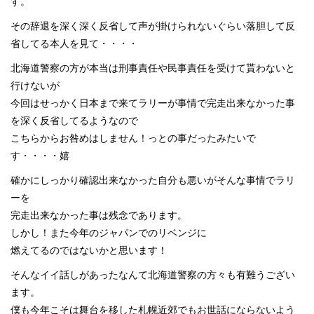
す。
その辞退を深く深く反省して声が掛けられないぐらい落胆して反
省してる本人を見て・・・・
北海道警察の方が本当は刑事責任や民事責任を受けて貰わないと
行けないが
今回はせっかく日本まで来てラリーが事情で完走出来なかった事
を深く反省してるようなので
こちらからお咎めはしません！っとの事だったみたいで
す・・・・嬉
確かにしっかり確認出来なかった自分も悪いがそんな事情でラリ
ーを
完走出来なかった事は残念であります。
しかし！また今年のジャパンでのリベンジに
燃えてるのではないかと思います！
そんなイイ話しがあったなんて北海道警察の方々も有難うござい
ます。
僕も今年こそは舞台を移した札幌近郊でもお世話にならないよう