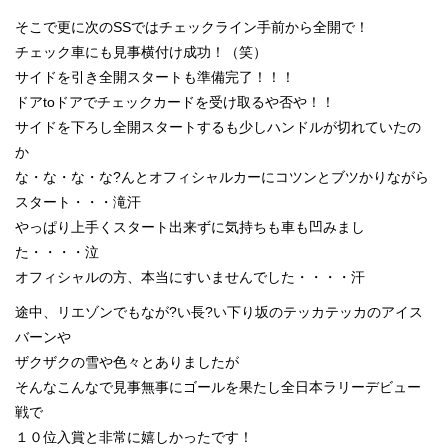
そこで更に次のSSではチェックライン手前から全開で！
チェック車にも見事横付け成功！（笑）
サイドを引き全開スタートも準備完了！！！
ドアtoドアでチェックカードを受け取るや否や！！
サイドを下ろし全開スタートするも少しハンドルが切れていたの
か
な・な・な・な?んとオフィシャルカーにコツンとブツかりながら
スタート・・・滝汗
やっぱり上手くスタート出来ずに気持ちも車も凹みまし
た・・・・泣
オフィシャルの方、本当にすいませんでした・・・・汗
途中、リエゾンでもなが?い長?い下り坂のテッカテッカのアイス
バーンや
ザクザクの雪や色々とありましたが
そんなこんなで見事無事にゴールを果たし全日本ラリーデビュー
戦で
１０位入賞と非常に嬉しかったです！