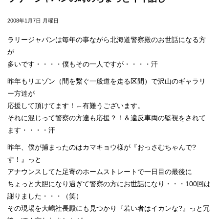
2008年1月7日 月曜日
ラリージャパンは毎年の事ながら北海道警察殿のお世話になる方
が
多いです・・・・僕もその一人ですが・・・・汗
昨年もリエゾン（間を繋ぐ一般道を走る区間）で沢山のギャラリ
ー方達が
応援して頂けてます！←有難うございます。
それに混じって警察の方達も応援？！＆違反車両の監視をされて
ます・・・・汗
昨年、僕が捕まったのはカマキョウ様が『おっさむちゃんで?
す！』っと
アナウンスしてた足寄のホームストレートで一日目の最後に
ちょっと大胆になり過ぎて警察の方にお世話になり・・・100回は
謝りました・・・（笑）
その現場を大嶋社長殿にも見つかり『若い者はイカンな?』っと冗