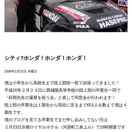
シティ?ホンダ！ホンダ！ホンダ！
2008年1月21日 月曜日
僕は小学生から高校生まで陸上競技一筋で頑張ってきました！
平成20年２月２３日に西城陽高等学校の陸上部の卒業生一同で
『杉岡先生の還暦を祝う会』と表して同窓会が行われます！
陸上部の卒業生は１期生から現在に至るまで651人を数えて僕は４
期生です。
僕のブログを見てる卒業生でまだ申し込みしてない方は
２月23日京都ロイヤルホテル（河原町三条上ル）で18時開宴です