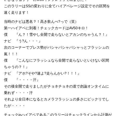
このラリーはSSの変わりに全てハイアベレージ設定でその区間を
速く走ります！
当時のナビは悪名？！高き飲んべ?っで（笑）
第一ハイアベに到着！チェックカードはAV50キロ！
僕 『ん？！雪やし全開で走らないとアカンのちゃうん？！』
ナビ 『う?ん・・・』
次のコーナーでプレス勢がパシャパシャパシャっとフラッシュの
嵐！！！
僕 『こんなにフラッシュなら全開で走らないといけない区間
ちゃうの？！』
ナビ 『アホ?そや?速よ?走らんかい?！！！』
僕 『・・・・汗』
その後全開で走りましたがチョネチョネの道で勿論オンタイムに
乗れず・・・・汗
それより全日本になるとカメラフラッシュの多さにビックリでし
たが・・・・
チェックinハイアベであるこのラリーはチェックラインから計測が