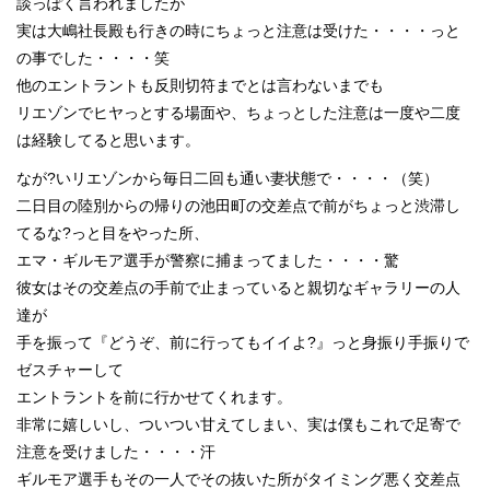
談っぽく言われましたが
実は大嶋社長殿も行きの時にちょっと注意は受けた・・・・っと
の事でした・・・・笑
他のエントラントも反則切符までとは言わないまでも
リエゾンでヒヤっとする場面や、ちょっとした注意は一度や二度
は経験してると思います。
なが?いリエゾンから毎日二回も通い妻状態で・・・・（笑）
二日目の陸別からの帰りの池田町の交差点で前がちょっと渋滞し
てるな?っと目をやった所、
エマ・ギルモア選手が警察に捕まってました・・・・驚
彼女はその交差点の手前で止まっていると親切なギャラリーの人
達が
手を振って『どうぞ、前に行ってもイイよ?』っと身振り手振りで
ゼスチャーして
エントラントを前に行かせてくれます。
非常に嬉しいし、ついつい甘えてしまい、実は僕もこれで足寄で
注意を受けました・・・・汗
ギルモア選手もその一人でその抜いた所がタイミング悪く交差点