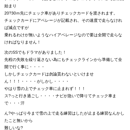
始まり
20?30ｍ先にチェック車がありチェックカードを渡されます。
チェックカードにアベレージが記載され、その速度で走らなけれ
ば減点ですが
乗れるわけが無いようなハイアベレージなので要は全開で走らな
ければなりません！
次のSSでもドラマがありました！
先程の失敗を繰り返さない為にもチェックラインから準備して全
開で行く事に・・・・
しかしチェックカードは勿論貰わないといけませ
ん！！！・・・・がしかし・・・・
やはり雪の上でチェック車に止まれず！！！
ス?っと行き過ごし・・・・ナビが急いで降りてチェック車ま
で・・・汗
ん?やっぱり今まで雪の上で走る練習はしたが止まる練習なんかし
たこと無いから
難しいな?