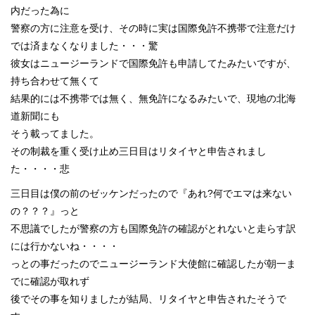
内だった為に
警察の方に注意を受け、その時に実は国際免許不携帯で注意だけ
では済まなくなりました・・・驚
彼女はニュージーランドで国際免許も申請してたみたいですが、
持ち合わせて無くて
結果的には不携帯では無く、無免許になるみたいで、現地の北海
道新聞にも
そう載ってました。
その制裁を重く受け止め三日目はリタイヤと申告されまし
た・・・・悲
三日目は僕の前のゼッケンだったので『あれ?何でエマは来ない
の？？？』っと
不思議でしたが警察の方も国際免許の確認がとれないと走らす訳
には行かないね・・・・
っとの事だったのでニュージーランド大使館に確認したが朝一ま
でに確認が取れず
後でその事を知りましたが結局、リタイヤと申告されたそうで