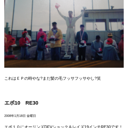
これはＥＰの時やな?まだ髪の毛フッサフッサやし?笑
エボ10 RE30
2008年1月18日 金曜日
エボ１０にオーリンズDFVショック＆レイズ19インチRE30です！