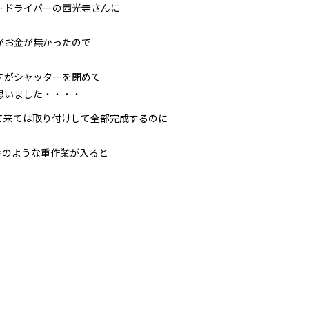
ードライバーの西光寺さんに
がお金が無かったので
すがシャッターを閉めて
思いました・・・・
て来ては取り付けして全部完成するのに
今のような重作業が入ると