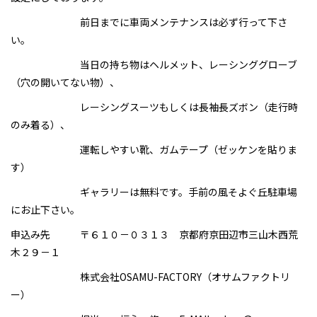
前日までに車両メンテナンスは必ず行って下さ
い。
当日の持ち物はヘルメット、レーシンググローブ
（穴の開いてない物）、
レーシングスーツもしくは長袖長ズボン（走行時
のみ着る）、
運転しやすい靴、ガムテープ（ゼッケンを貼りま
す）
ギャラリーは無料です。手前の風そよぐ丘駐車場
にお止下さい。
申込み先 〒６１０－０３１３ 京都府京田辺市三山木西荒
木２９－１
株式会社OSAMU-FACTORY（オサムファクトリ
ー）