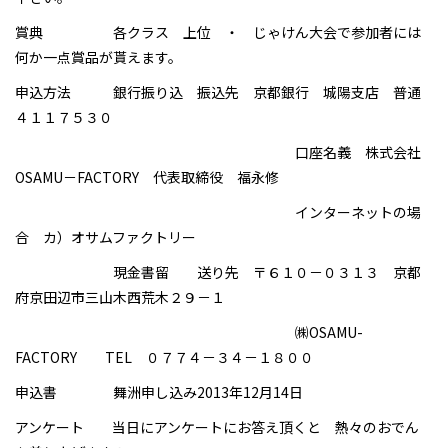
賞典 各クラス 上位 ・ じゃけん大会で参加者には
何か一点賞品が貰えます。
申込方法 銀行振り込 振込先 京都銀行 城陽支店 普通
４１１７５３０
口座名義 株式会社
OSAMU－FACTORY 代表取締役 福永修
インターネットの場
合 カ）オサムファクトリー
現金書留 送り先 〒６１０－０３１３ 京都
府京田辺市三山木西荒木２９－１
㈱OSAMU-
FACTORY TEL ０７７４－３４－１８００
申込書
舞洲申し込み2013年12月14日
アンケート 当日にアンケートにお答え頂くと 熱々のおでん