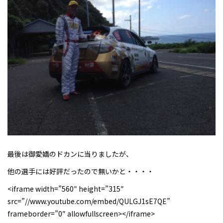
最後は御愛嬌のドカンに当りましたが、
他の選手には好評だったので無いかと・・・・
<iframe width=”560″ height=”315″
src=”//www.youtube.com/embed/QULGJ1sE7QE”
frameborder=”0″ allowfullscreen></iframe>