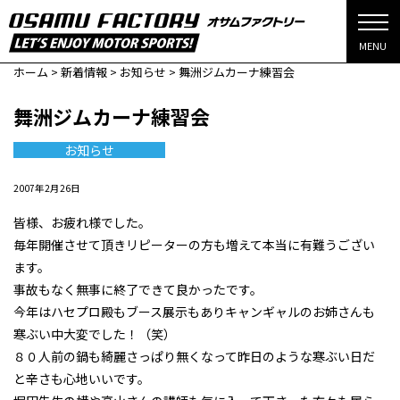
MENU
ホーム
>
新着情報
>
お知らせ
>
舞洲ジムカーナ練習会
舞洲ジムカーナ練習会
お知らせ
2007年2月26日
皆様、お疲れ様でした。
毎年開催させて頂きリピーターの方も増えて本当に有難うござい
ます。
事故もなく無事に終了できて良かったです。
今年はハセプロ殿もブース展示もありキャンギャルのお姉さんも
寒ぶい中大変でした！（笑）
８０人前の鍋も綺麗さっぱり無くなって昨日のような寒ぶい日だ
と辛さも心地いいです。