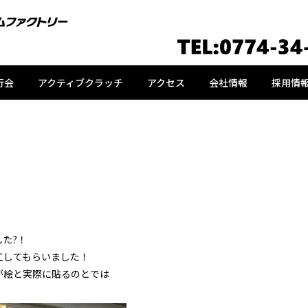
行会
アクティブクラッチ
アクセス
会社情報
採用情
た?！
工してもらいました！
が絵と実際に貼るのとでは