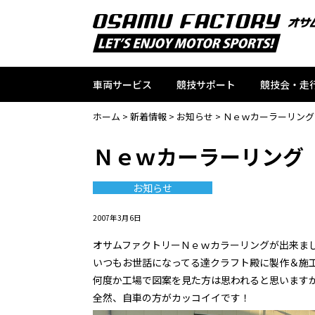
車両サービス
競技サポート
競技会・走
ホーム
>
新着情報
>
お知らせ
>
Ｎｅｗカーラーリング
Ｎｅｗカーラーリング
お知らせ
2007年3月6日
オサムファクトリーＮｅｗカラーリングが出来まし
いつもお世話になってる達クラフト殿に製作＆施
何度か工場で図案を見た方は思われると思います
全然、自車の方がカッコイイです！