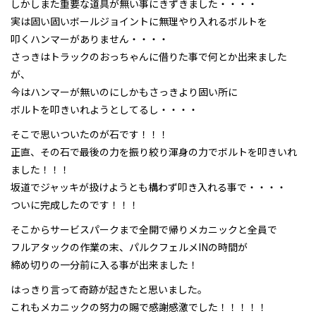
しかしまた重要な道具が無い事にきずきました・・・・
実は固い固いボールジョイントに無理やり入れるボルトを
叩くハンマーがありません・・・・
さっきはトラックのおっちゃんに借りた事で何とか出来ました
が、
今はハンマーが無いのにしかもさっきより固い所に
ボルトを叩きいれようとしてるし・・・・
そこで思いついたのが石です！！！
正直、その石で最後の力を振り絞り渾身の力でボルトを叩きいれ
ました！！！
坂道でジャッキが扱けようとも構わず叩き入れる事で・・・・
ついに完成したのです！！！
そこからサービスパークまで全開で帰りメカニックと全員で
フルアタックの作業の末、パルクフェルメINの時間が
締め切りの一分前に入る事が出来ました！
はっきり言って奇跡が起きたと思いました。
これもメカニックの努力の賜で感謝感激でした！！！！！