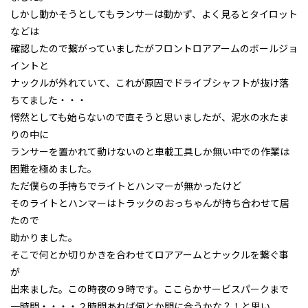
しかし動かそうとしてもランサーは動かず、よく見るとタイロット
などは
確認したので繋がっていましたがフロントロアアームのボールジョ
イントと
ナックルが外れていて、これが原因でドライブシャフトが抜け落
ちてました・・・
愕然としても始らないので直そうと思いましたが、泥水の水たま
りの中に
ランサーを置かれて動けないのと車載工具しか無い中での作業は
困難を極めました。
ただ僕らの手持ちでライトとハンマーが無かったけど
そのライトとハンマーはトラックのおっちゃんが持ち合わせて居
たので
助かりました。
そこで何とか切りかきを合わせてロアアームとナックルを繋ぐ事
が
出来ました。この時夜の９時です。ここらかサービスパークまで
一時間・・・・２時間あれば何とか間に合うかな？！と思い、