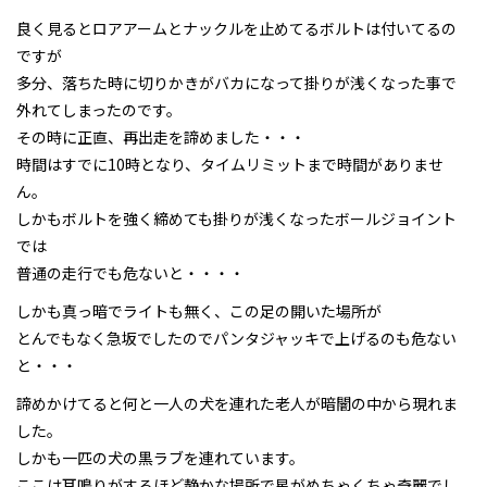
良く見るとロアアームとナックルを止めてるボルトは付いてるの
ですが
多分、落ちた時に切りかきがバカになって掛りが浅くなった事で
外れてしまったのです。
その時に正直、再出走を諦めました・・・
時間はすでに10時となり、タイムリミットまで時間がありませ
ん。
しかもボルトを強く締めても掛りが浅くなったボールジョイント
では
普通の走行でも危ないと・・・・
しかも真っ暗でライトも無く、この足の開いた場所が
とんでもなく急坂でしたのでパンタジャッキで上げるのも危ない
と・・・
諦めかけてると何と一人の犬を連れた老人が暗闇の中から現れま
した。
しかも一匹の犬の黒ラブを連れています。
ここは耳鳴りがするほど静かな場所で星がめちゃくちゃ奇麗でし