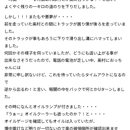
よくやく残りの一キロの道のりを下りだしました。
しかし！！！またもや悪夢が・・・・
前を走っていた奥村との間にトラックが居り僕が後ろを走っていま
した。
そのトラックが事もあろうに下りで滑り出し溝にハマってしまい
ました。
何回かその様子を伺っていましたが、どうにも這い上がる事が
出来なさそうだったので、電話の電池が乏しい中、奥村におっち
ゃんには
非常に申し訳ないけど、これを待っていたらタイムアウトになるの
で
逆から出るわ！と言い、暗闇の中をバックで何とかUターンしまし
た。
その時になんとオイルランプが付きました・・・・
『うぁー』オイルクーラーも逝ったのか？！と・・・・
オイルゲージを確認してもオイルは入っていたが、
懐中電灯など明りが一切ないので車の破損個所が確認出来ませ