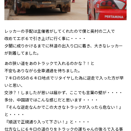
レッカーの手配は主催者がしてくれたので僕と奥村の二人で
改めてエボ６で引き上げに行く事に・・・・
夕闇に成りかけるまでに林道の出入り口に着き、大きなレッカー
が到着してました。
あの狭い道をあのトラックで入れるのかな？！と
不安もありながら全車通過を待ちました。
７キロのSSの６キロ地点でリタイヤした為に逆走で入った方が早
いと思い、
交渉？！しましたが思いは届かず、ここでも言葉の壁が・・・・
多分、中国語ではこんな感じだと思います・・・・
『そんな逆走なんかでこの大きなトラックが入ったら危ない！』
と・・・・
『順送で正規通り入って下さい！』と・・・・
仕方なしに６キロの道のりをトラックの運ちゃんの後ろで入る事