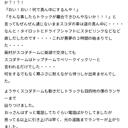
か？！？！
『おい！おい！何で真ん中にするんや！』
『そんな事したらトラックが離合できひんやないか！！！』と
言ってもぜんぜん通じないままスコダの車は道の真ん中に・・・・
なんと！タイロットとドライブシャフトにスタビリンクなどなど
直しだしたのです・・・・これが悪夢の２時間の始まりでし
た・・・・
奥村がスコダチームに英語で交渉しても
スコダチームはトップチームでベリークイックリーと
言われるだけでした・・・・
何をするでもなく寒ぶさに耐えながら待つしか出来ませんでし
た。
ようやくスコダチームも動きだしトラックも目的地の僕のランサ
ーまで
辿りつけました。
おっさんはずっと電話してたぐらい電話ばかりしてましたが
思ってる以上に引き上げは早く、元の道路までランサーが上がり
ました。