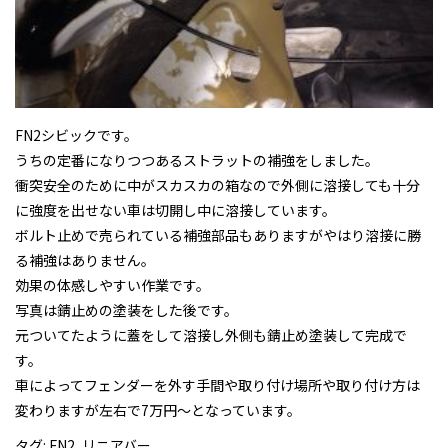
FN2シビックです。
うちの定番になりつつあるストラットの補強をしました。
衝突安全のために中がスカスカの箱なので外側に溶接しても十分
に強度を出せない車は切開し中に溶接しています。
ボルト止めで売られている補強部品もありますがやはり溶接に勝
る補強はありません。
効果の体感しやすい作業です。
写真は錆止めの塗装をした後です。
元ついてたように蓋をして溶接し外側も錆止め塗装して完成で
す。
車によってフェンダーを外す手間や取り付け場所や取り付け方は
変わりますが左右で7万円〜となっています。
タグ:
FN2
,
リニアバー